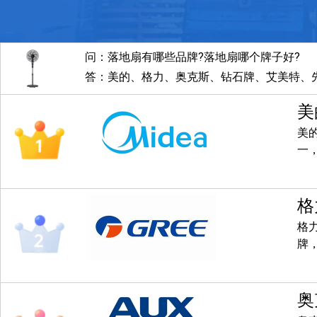
问：落地扇有哪些品牌?落地扇哪个牌子好?
答：美的、格力、奥克斯、钻石牌、艾美特、
美
美
一
格
格
牌
奥