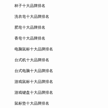
杯子十大品牌排名
洗衣皂十大品牌排名
肥皂十大品牌排名
香皂十大品牌排名
电脑鼠标十大品牌排名
台式机十大品牌排名
台式电脑十大品牌排名
游戏鼠标十大品牌排名
游戏键盘十大品牌排名
鼠标垫十大品牌排名