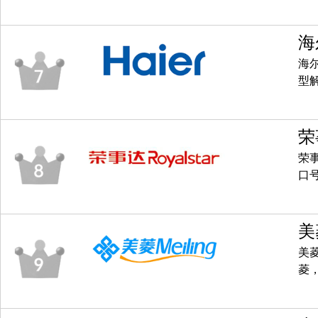
海
海
型
荣
荣
口
美
美
菱