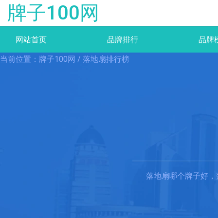
牌子100网
网站首页
品牌排行
品牌
当前位置：
牌子100网
/
落地扇排行榜
落地扇哪个牌子好，