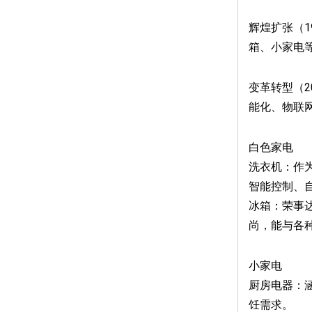
辉煌扩张（1
箱、小家电
变革转型（2
能化、物联
白色家电
洗衣机：作
智能控制、
冰箱：荣事
尚，能与各
小家电
厨房电器：
饪需求。