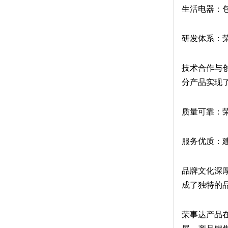
生活电器：
研发体系：
技术合作与
分产品实现
质量可靠：
服务优质：
品牌文化深
成了独特的
荣事达产品