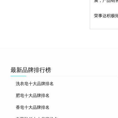
展，产品销
荣事达积极
最新品牌排行榜
洗衣皂十大品牌排名
肥皂十大品牌排名
香皂十大品牌排名