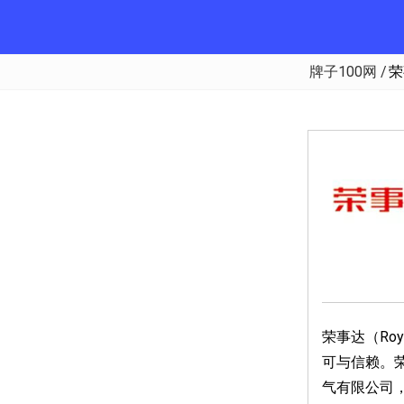
牌子100网
/
荣
荣事达（Ro
可与信赖。荣
气有限公司