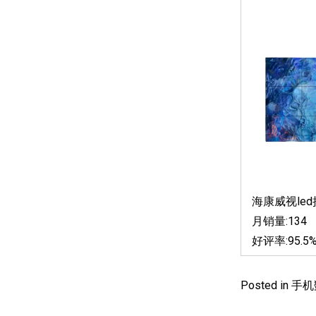
海康威视le
月销量:134
好评率:95.5
Posted in
手机