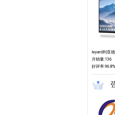
leyard利
月销量:136
好评率:96.8