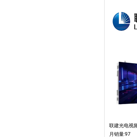
联建光电视频
月销量:97