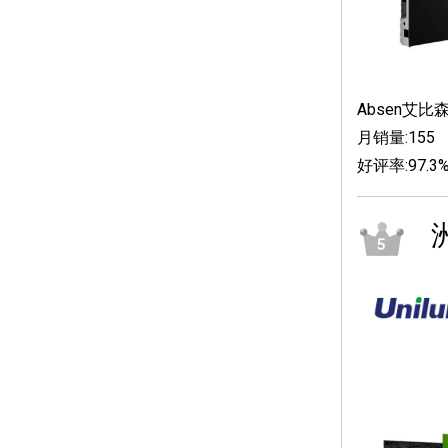
Absen艾比
月销量:155
好评率:97.3