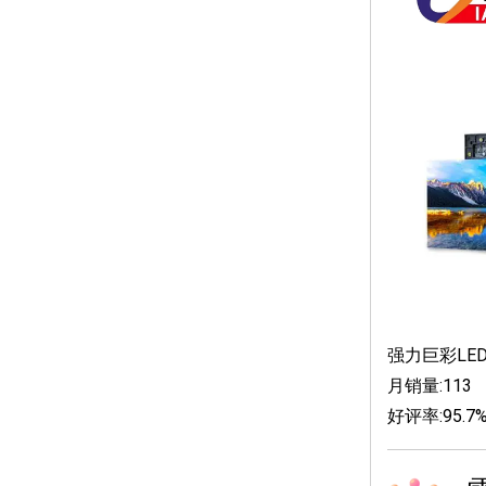
强力巨彩LE
月销量:113
好评率:95.7