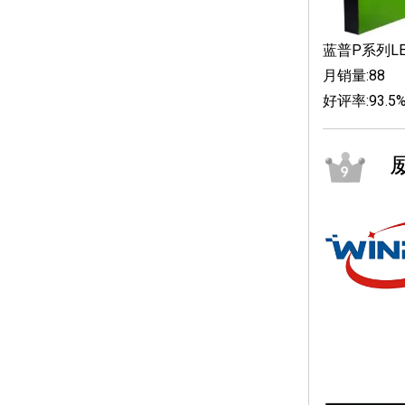
蓝普P系列L
月销量:88
好评率:93.5