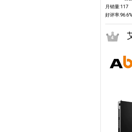
月销量:117
好评率:96.6