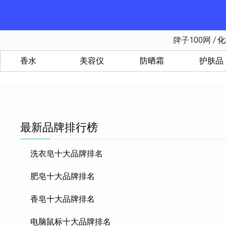
牌子100网
/
化
香水
美容仪
防晒霜
护肤品
最新品牌排行榜
洗衣皂十大品牌排名
肥皂十大品牌排名
香皂十大品牌排名
电脑鼠标十大品牌排名