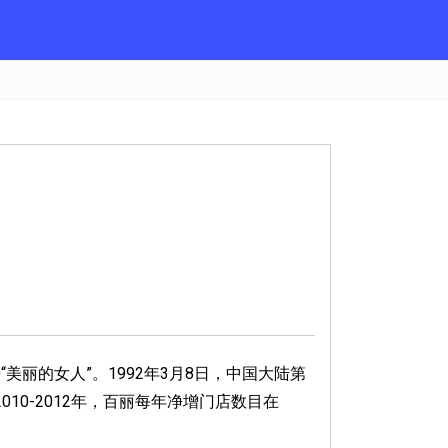
美丽的女人”。1992年3月8日，中国大陆第
010-2012年，百丽每年净增门店数目在