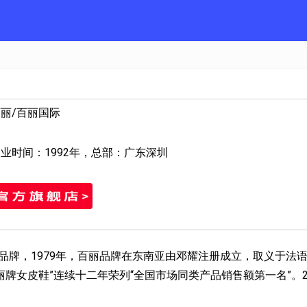
丽/百丽国际
业时间：1992年，总部：广东深圳
履品牌，1979年，百丽品牌在东南亚由邓耀注册成立，取义于法语“
“百丽牌女皮鞋”连续十二年荣列“全国市场同类产品销售额第一名”。2