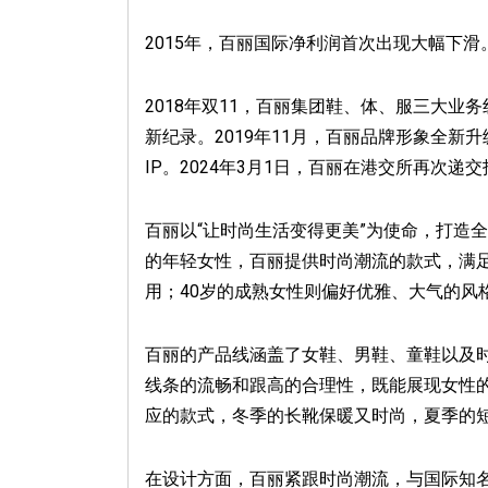
2015年，百丽国际净利润首次出现大幅下滑
2018年双11，百丽集团鞋、体、服三大业务
新纪录。2019年11月，百丽品牌形象全新
IP。2024年3月1日，百丽在港交所再次递
百丽以“让时尚生活变得更美”为使命，打造全新
的年轻女性，百丽提供时尚潮流的款式，满
用；40岁的成熟女性则偏好优雅、大气的风
百丽的产品线涵盖了女鞋、男鞋、童鞋以及
线条的流畅和跟高的合理性，既能展现女性
应的款式，冬季的长靴保暖又时尚，夏季的
在设计方面，百丽紧跟时尚潮流，与国际知