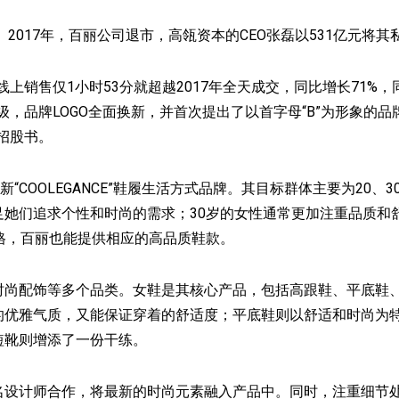
。2017年，百丽公司退市，高瓴资本的CEO张磊以531亿元将其
线上销售仅1小时53分就超越2017年全天成交，同比增长71%
升级，品牌LOGO全面换新，并首次提出了以首字母“B”为形象的品
交招股书。
“COOLEGANCE”鞋履生活方式品牌。其目标群体主要为20、
足她们追求个性和时尚的需求；30岁的女性通常更加注重品质和
格，百丽也能提供相应的高品质鞋款。
时尚配饰等多个品类。女鞋是其核心产品，包括高跟鞋、平底鞋
的优雅气质，又能保证穿着的舒适度；平底鞋则以舒适和时尚为
短靴则增添了一份干练。
名设计师合作，将最新的时尚元素融入产品中。同时，注重细节