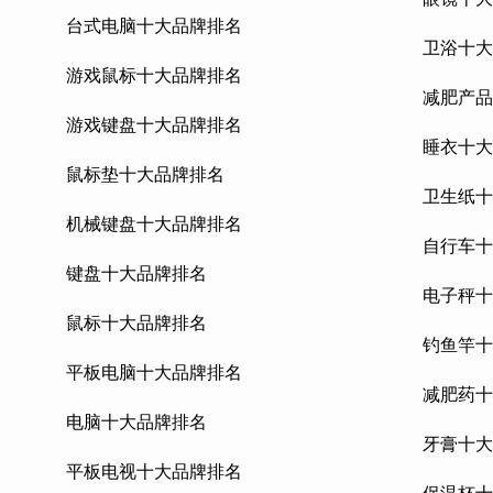
台式电脑十大品牌排名
卫浴十大
游戏鼠标十大品牌排名
减肥产品
游戏键盘十大品牌排名
睡衣十大
鼠标垫十大品牌排名
卫生纸十
机械键盘十大品牌排名
自行车十
键盘十大品牌排名
电子秤十
鼠标十大品牌排名
钓鱼竿十
平板电脑十大品牌排名
减肥药十
电脑十大品牌排名
牙膏十大
平板电视十大品牌排名