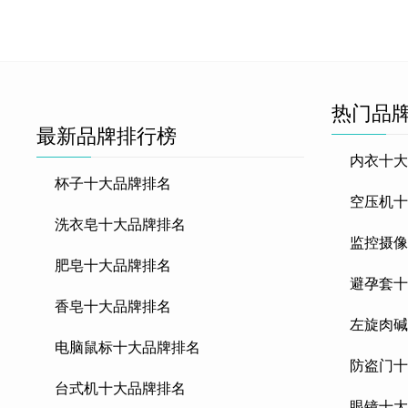
热门品
最新品牌排行榜
内衣十大
杯子十大品牌排名
空压机十
洗衣皂十大品牌排名
监控摄像
肥皂十大品牌排名
避孕套十
香皂十大品牌排名
左旋肉碱
电脑鼠标十大品牌排名
防盗门十
台式机十大品牌排名
眼镜十大