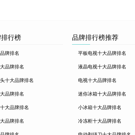
牌排行榜
品牌排行榜推荐
品牌排名
平板电视十大品牌排名
大品牌排名
液晶电视十大品牌排名
头十大品牌排名
电视十大品牌排名
大品牌排名
迷你冰箱十大品牌排名
十大品牌排名
小冰箱十大品牌排名
大品牌排名
冷冻柜十大品牌排名
品牌排名
电动剃须刀十大品牌排名