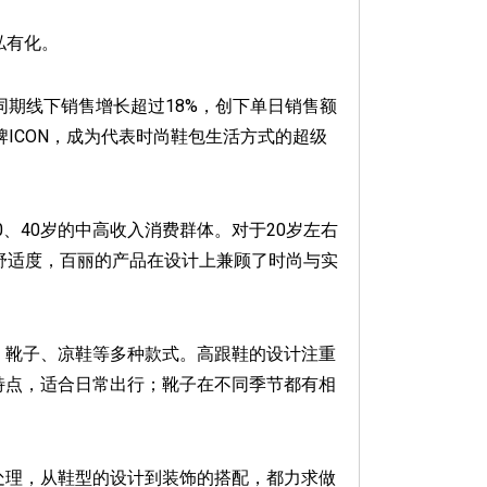
私有化。
，同期线下销售增长超过18%，创下单日销售额
牌ICON，成为代表时尚鞋包生活方式的超级
30、40岁的中高收入消费群体。对于20岁左右
舒适度，百丽的产品在设计上兼顾了时尚与实
、靴子、凉鞋等多种款式。高跟鞋的设计注重
特点，适合日常出行；靴子在不同季节都有相
处理，从鞋型的设计到装饰的搭配，都力求做