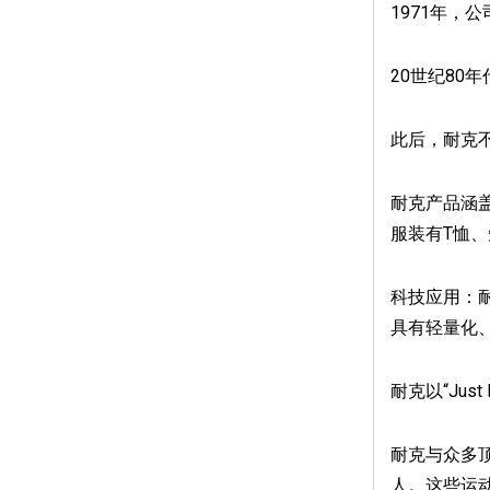
1971年，
20世纪80
此后，耐克
耐克产品涵
服装有T恤
科技应用：耐
具有轻量化
耐克以“Ju
耐克与众多
人。这些运