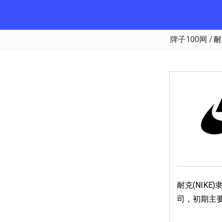
牌子100网
/
耐
耐克(NIKE
司，初期主