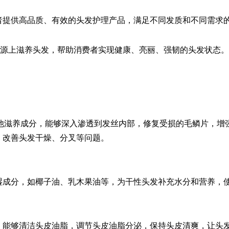
者提供高品质、有效的头发护理产品，满足不同发质和不同需求
根源上滋养头发，帮助消费者实现健康、亮丽、强韧的头发状态。
其他滋养成分，能够深入渗透到发丝内部，修复受损的毛鳞片，增
，改善头发干燥、分叉等问题。
湿成分，如椰子油、乳木果油等，为干性头发补充水分和营养，
，能够清洁头皮油脂，调节头皮油脂分泌，保持头皮清爽，让头