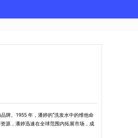
品牌。1955 年，潘婷的“洗发水中的维他命
络和资源，潘婷迅速在全球范围内拓展市场，成