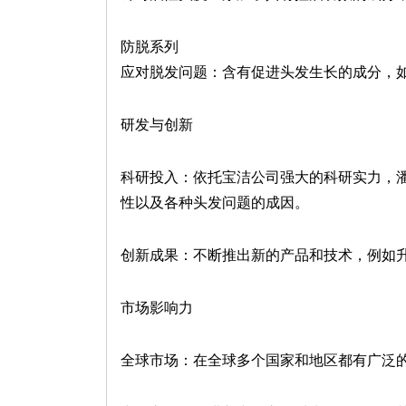
防脱系列
应对脱发问题：含有促进头发生长的成分，
研发与创新
科研投入：依托宝洁公司强大的科研实力，
性以及各种头发问题的成因。
创新成果：不断推出新的产品和技术，例如
市场影响力
全球市场：在全球多个国家和地区都有广泛