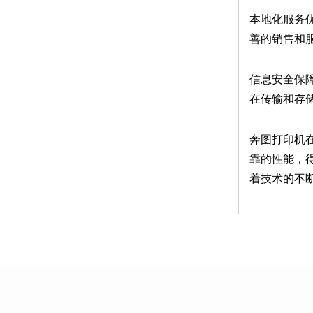
本地化服务
善的销售和
信息安全保
在传输和存
奔图打印机
靠的性能，
着技术的不