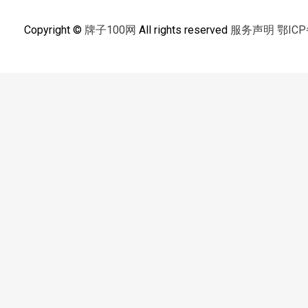
Copyright ©
牌子100网
All rights reserved
服务声明
鄂ICP