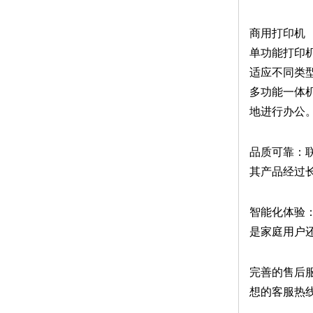
商用打印机
单功能打印
适应不同类
多功能一体
地进行办公
品质可靠：
其产品经过
智能化体验
是家庭用户
完善的售后
想的客服热