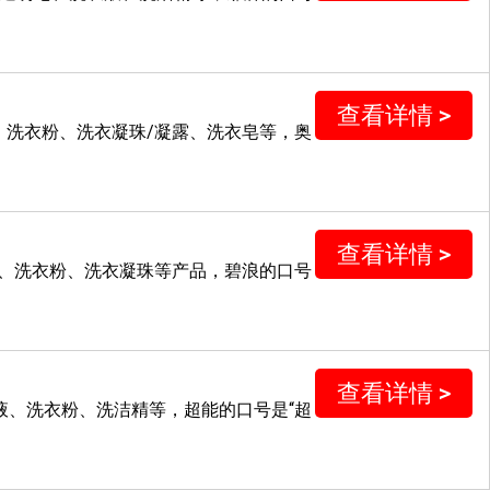
查看详情 >
洗衣粉‌、洗衣凝珠/凝露‌、洗衣皂等，奥
查看详情 >
衣液、洗衣粉‌、洗衣凝珠等产品，碧浪的口号
查看详情 >
液、洗衣粉、洗洁精等，超能的口号是“超