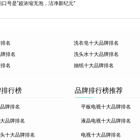
8的口号是“超浓缩无泡，洁净新纪元”
牌排名
洗衣皂十大品牌排名
品牌排名
洗头水十大品牌排名
牌排名
抽纸十大品牌排名
牌排行榜
品牌排行榜推荐
品牌排名
平板电视十大品牌排名
大品牌排名
液晶电视十大品牌排名
头十大品牌排名
电视十大品牌排名