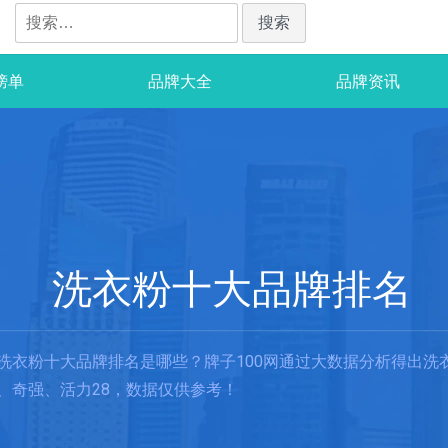
搜
索：
榜单
品牌大全
品牌资讯
洗衣粉十大品牌排名
洗衣粉十大品牌排名是哪些？牌子100网通过大数据分析得出洗
、奇强、活力28，数据仅供参考！