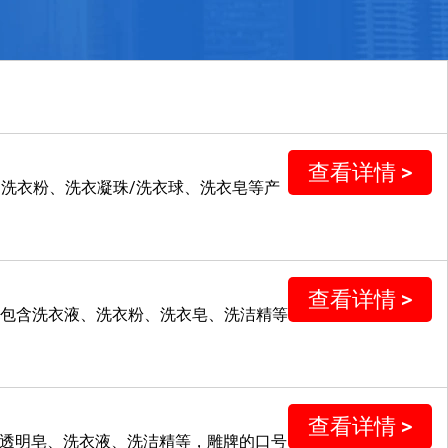
查看详情 >
、洗衣粉、洗衣凝珠/洗衣球‌、洗衣皂等产
查看详情 >
州，包含洗衣液、洗衣粉、洗衣皂、洗洁精‌等
查看详情 >
透明皂、‌洗衣液、洗洁精‌等，雕牌的口号