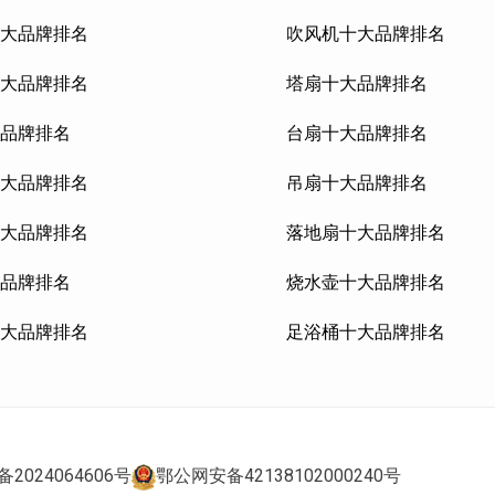
大品牌排名
吹风机十大品牌排名
大品牌排名
塔扇十大品牌排名
品牌排名
台扇十大品牌排名
大品牌排名
吊扇十大品牌排名
大品牌排名
落地扇十大品牌排名
品牌排名
烧水壶十大品牌排名
大品牌排名
足浴桶十大品牌排名
备2024064606号
鄂公网安备42138102000240号