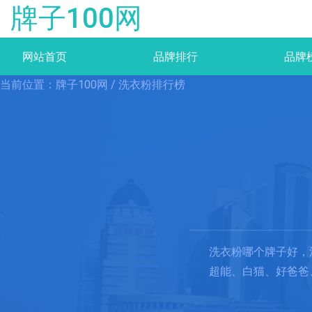
牌子100网
网站首页
品牌排行
品牌
当前位置：
牌子100网
/
洗衣粉排行榜
洗衣粉哪个牌子好，
超能、白猫、好爸爸