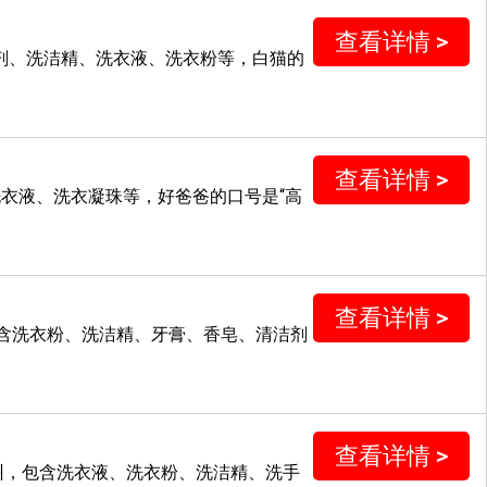
查看详情 >
涤剂、洗洁精、洗衣液、洗衣粉等，白猫的
查看详情 >
/洗衣液、洗衣凝珠等，好爸爸的口号是“高
查看详情 >
，包含洗衣粉、洗洁精、牙膏、香皂、清洁剂
查看详情 >
，包含洗衣液‌、‌洗衣粉‌、洗洁精‌、‌洗手