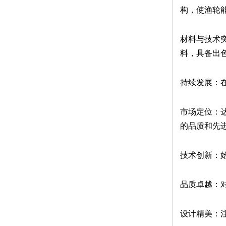
构，使渔轮
材料与技术突
料，具备出
持续发展：
市场定位：
的品质和先
技术创新：
品质卓越：
设计精美：