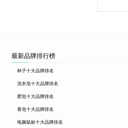
最新品牌排行榜
杯子十大品牌排名
洗衣皂十大品牌排名
肥皂十大品牌排名
香皂十大品牌排名
电脑鼠标十大品牌排名