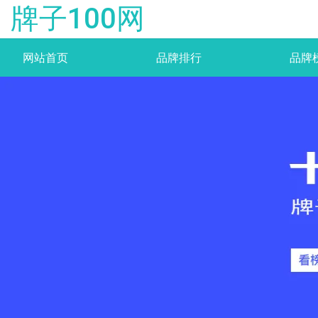
牌子100网
网站首页
品牌排行
品牌