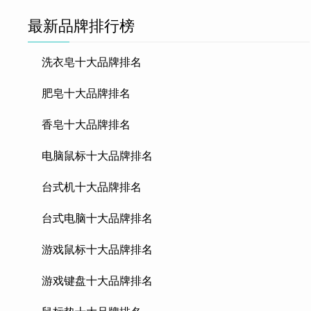
最新品牌排行榜
洗衣皂十大品牌排名
肥皂十大品牌排名
香皂十大品牌排名
电脑鼠标十大品牌排名
台式机十大品牌排名
台式电脑十大品牌排名
游戏鼠标十大品牌排名
游戏键盘十大品牌排名