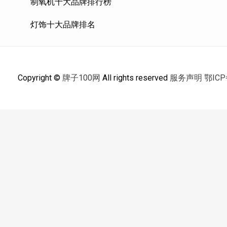
制氧机十大品牌排行榜
灯饰十大品牌排名
Copyright ©
牌子100网
All rights reserved
服务声明
鄂ICP