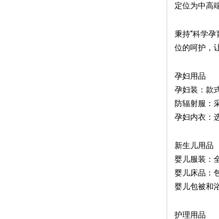
定位为中高
秉持“科学
位的呵护，
孕妇用品
孕妇装：款
防辐射服：
孕妇内衣：
新生儿用品
婴儿服装：
婴儿床品：
婴儿包被和
护理用品